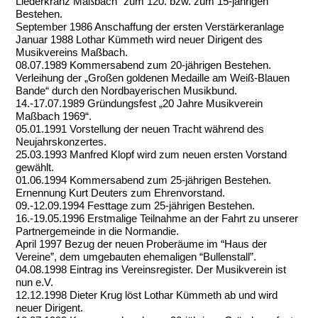
Liederkranz Maßbach“ zum 120. bzw. zum 15-jährigen
Bestehen.
September 1986 Anschaffung der ersten Verstärkeranlage
Januar 1988 Lothar Kümmeth wird neuer Dirigent des
Musikvereins Maßbach.
08.07.1989 Kommersabend zum 20-jährigen Bestehen.
Verleihung der „Großen goldenen Medaille am Weiß-Blauen
Bande“ durch den Nordbayerischen Musikbund.
14.-17.07.1989 Gründungsfest „20 Jahre Musikverein
Maßbach 1969“.
05.01.1991 Vorstellung der neuen Tracht während des
Neujahrskonzertes.
25.03.1993 Manfred Klopf wird zum neuen ersten Vorstand
gewählt.
01.06.1994 Kommersabend zum 25-jährigen Bestehen.
Ernennung Kurt Deuters zum Ehrenvorstand.
09.-12.09.1994 Festtage zum 25-jährigen Bestehen.
16.-19.05.1996 Erstmalige Teilnahme an der Fahrt zu unserer
Partnergemeinde in die Normandie.
April 1997 Bezug der neuen Proberäume im “Haus der
Vereine”, dem umgebauten ehemaligen “Bullenstall”.
04.08.1998 Eintrag ins Vereinsregister. Der Musikverein ist
nun e.V.
12.12.1998 Dieter Krug löst Lothar Kümmeth ab und wird
neuer Dirigent.