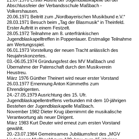
21.07.1970 Erster Auftritt der Jugendblaskapelle bei der
Abschlussfeier der Verbandsschule Maßbach -
Volkershausen.
20.06.1971 Beitritt zum „Nordbayerischen Musikbund e.V.“
28.03.1971 Besuch beim „Tag der Blasmusik“ in Theinfeld.
Erster Auftritt in einem Festzelt.
28.05.1972 Teilnahme am 8. unterfränkischen
Jugendblaskapelltreffen in Poppenlauer. Erstmalige Teilnahme
am Wertungsspiel.
06.01.1973 Vorstellung der neuen Tracht anlässlich des
Neujahrskonzertes.
03.-06.05.1974 Gründungsfest des MV Maßbach und
Übernahme der Patenschaft durch den Musikverein
Heustreu.
März 1976 Günther Theinert wird neuer erster Vorstand
26.03.1977 Ernennung Anton Kümmeths zum
Ehrendirigenten.
24.-27.05.1979 Ausrichtung des 15. Ufr.
Jugendblaskapellentreffens verbunden mit dem 10-jährigen
Bestehen der Jugendblaskapelle Maßbach.
November 1982 Dieter Krug übernimmt die musikalische
Verantwortung als neuer Dirigent.
März 1983 Kurt Deuter wird erneut zum ersten Vorstand
gewählt.
20.-23.07.1984 Gemeinsames Jubiläumsfest des „MGV